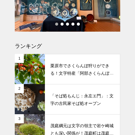
文字のどんと祭の案内と当日の
様子：場所は下文字自治会館
ランキング
1
栗原市でさくらんぼ狩りができ
る！文字特産「阿部さくらんぼ農
園」
2
「そば処もんじ：永左エ門」：文
字の古民家そば処オープン
3
茂庭綱元は文字の領主で岩ケ崎城
とも深い関係が！茂庭町は茂庭氏