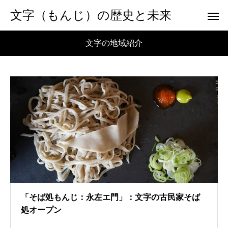
文字（もんじ）の歴史と未来
文字の地域紹介
「そば処もんじ：永左エ門」：文字の古民家そば
処オープン