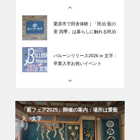
里 四季」は暮らしに触れる民泊
バルーンリリース2026 in 文字：
卒業入学お祝いイベント
文字のどんと祭の案内と当日の
様子：場所は下文字自治会館
栗原市で田舎体験｜「民泊 藍の
里 四季」は暮らしに触れる民泊
所は愛藍
文字の秋の気配：千手桜や荒砥沢ダムの紅
葉前と紅葉の風景
バルーンリリース2026 in 文字：
卒業入学お祝いイベント