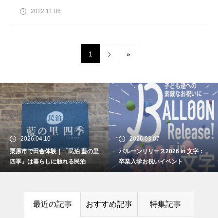
2022.11.06
1
»
バルーンリリース2026 in 文字：
卒業入学お祝いイベント
2026.03.07
2026.01.07
バルーンリリース2026 in 文字：
文字のどんと祭の案内と当日の様
文字のどんと祭の案内と当日の
卒業入学お祝いイベント
子：場所は下文字自治会館
様子：場所は下文字自治会館
最近の記事
おすすめ記事
特集記事
栗原市で田舎体験｜「民泊 藍の