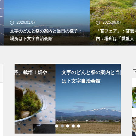
文字（もんじ）愛宕神社の歴
史！文字地区民（氏子）の拠り
所！
26.01.07
2025.06.07
のどんと祭の案内と当日の様子：
「苔フェア」：苔栽培講習会開
は下文字自治会館
内：場所は「愛藍人・文字」
畑や
文字のどんと祭の案内と当日の様子：場所
コ
は下文字自治会館
「
「愛の石」が出土：記念に「愛
守」と命名したお守りが縁結び
になる予感！