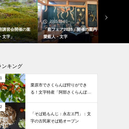
茂庭綱元は文字の領主で岩ケ崎
城とも深い関係が！茂庭町は茂
庭氏から！
2025.05.02
2025.03.18
催の案
「藍フェア2025」開催の案内：場所は
バルーンリリー
愛藍人・文字
入学お祝いイ
ランキング
メは文字の特産品！食文化に貢献する
文字の春の風景
ひとめぼれ」は宮城の銘柄米！
1
栗原市でさくらんぼ狩りができ
る！文字特産「阿部さくらんぼ農
世界谷地原生花園の紅葉と栗駒
園」
山の風景：初雪前の風景
2
「そば処もんじ：永左エ門」：文
字の古民家そば処オープン