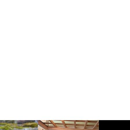
到来を予感！
文字（もんじ）の地名の由来！
栗駒町史では当初「門司」だっ
た！