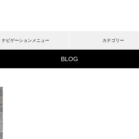
ナビゲーションメニュー
カテゴリー
BLOG
域紹介
文字の歴史
文字の観光
文字地域特
2024年文字の正月の風景
文字の冬の風景と正月！一年は