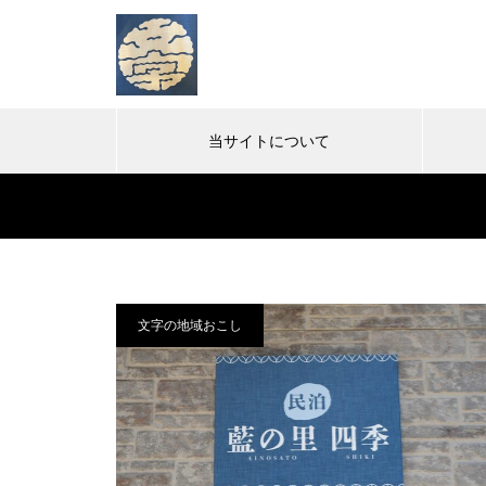
当サイトについて
文字の地
「そば処もんじ：永左エ門」：
文字の地域おこし
文字の古民家そば処オープン
「文字郵便局」は地域の生活に