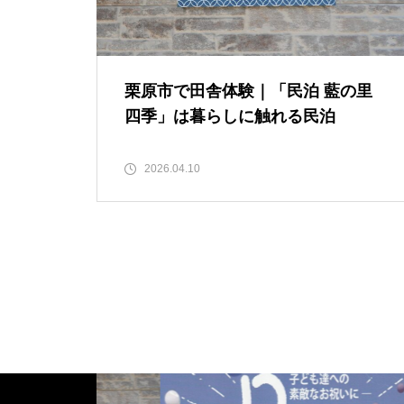
無二の存在：AEDも設置
栗原市で田舎体験｜「民泊 藍の里
四季」は暮らしに触れる民泊
文字の紅葉！秋が深まる荒砥沢
ダムや深山牧野と地域の風景！
2026.04.10
文字の歴史：保呂羽館（計須見
城）址：愛宕神社に後に合祀