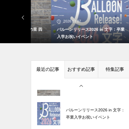
鍋子伝説は文字の繁栄の歴史！
バルーンリリース2026 in 文字：
悲劇の供養塔は金剛寺にあり！
卒業入学お祝いイベント
2026.03.07
20
 藍の里 四
バルーンリリース2026 in 文字：卒業
文字
泊
入学お祝いイベント
場所
文字のどんと祭の案内と当日の
様子：場所は下文字自治会館
藍染は文字の伝統芸術品！今も
受け継がれる数少ない希少品！
の歴史！文字地区
文字の活性化取り組み！「苔」栽培！
最近の記事
おすすめ記事
特集記事
栗原市で田舎体験｜「民泊 藍の
展示品紹介！
里 四季」は暮らしに触れる民泊
栗駒山の初雪（2024）：今年は
11月8日で昨年(2023)より17日
バルーンリリース2026 in 文字：
遅い
卒業入学お祝いイベント