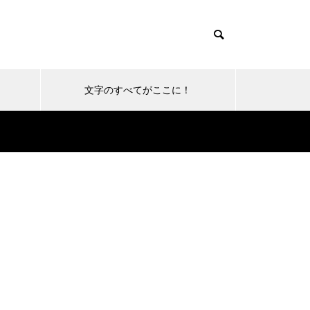
文字のすべてがここに！
産個別紹介
文字に冬がやってきた・雪景色
と暖冬の景色が混在する風景
栗駒山が初冠雪！いよいよ冬の