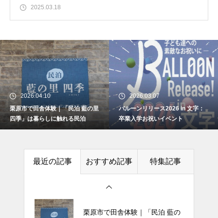
2025.03.18
04.10
2026.03.07
2026.
バルーンリリース2026 in 文字：
田舎体験｜「民泊 藍の里
バルーンリリース2026 in 文字：
文字のど
卒業入学お祝いイベント
暮らしに触れる民泊
卒業入学お祝いイベント
子：場所
文字のどんと祭の案内と当日の
最近の記事
おすすめ記事
特集記事
様子：場所は下文字自治会館
栗原市で田舎体験｜「民泊 藍の
里 四季」は暮らしに触れる民泊