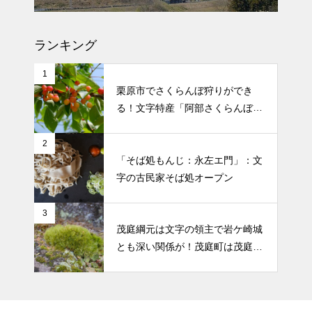
文字のどんと祭の案内と当日の
様子：場所は下文字自治会館
ランキング
1
栗原市でさくらんぼ狩りができ
る！文字特産「阿部さくらんぼ農
園」
2
「そば処もんじ：永左エ門」：文
字の古民家そば処オープン
3
茂庭綱元は文字の領主で岩ケ崎城
とも深い関係が！茂庭町は茂庭氏
から！