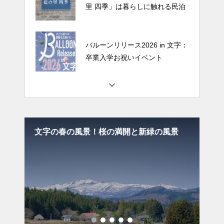
バルーンリリース2026 in 文字：
卒業入学お祝いイベント
文字のどんと祭の案内と当日の
様子：場所は下文字自治会館
文字の春の風景！桜の満開と新緑の風景
バルーン
栗原市で田舎体験｜「民泊 藍の
お祝いイ
里 四季」は暮らしに触れる民泊
バルーンリリース2026 in 文字：
卒業入学お祝いイベント