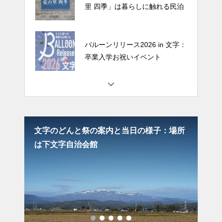
里 四季」は暮らしに触れる民泊
バルーンリリース2026 in 文字：
卒業入学お祝いイベント
文字のどんと祭の案内と当日の
様子：場所は下文字自治会館
入学
文字のどんと祭の案内と当日の様子：場所
文
圧巻
は下文字自治会館
民
栗原市で田舎体験｜「民泊 藍の
里 四季」は暮らしに触れる民泊
バルーンリリース2026 in 文字：
卒業入学お祝いイベント