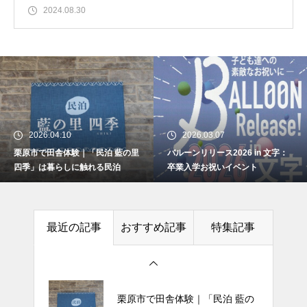
2024.08.30
2026.04.10
2026.03.07
栗原市で田舎体験｜「民泊 藍の里
バルーンリリース2026 in 文字：
バルーンリリース2026 in 文字：
四季」は暮らしに触れる民泊
卒業入学お祝いイベント
卒業入学お祝いイベント
最近の記事
おすすめ記事
特集記事
文字のどんと祭の案内と当日の
様子：場所は下文字自治会館
栗原市で田舎体験｜「民泊 藍の