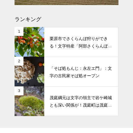
文字のどんと祭の案内と当日の
ランキング
様子：場所は下文字自治会館
1
栗原市でさくらんぼ狩りができ
る！文字特産「阿部さくらんぼ農
園」
2
「そば処もんじ：永左エ門」：文
字の古民家そば処オープン
3
茂庭綱元は文字の領主で岩ケ崎城
とも深い関係が！茂庭町は茂庭氏
から！