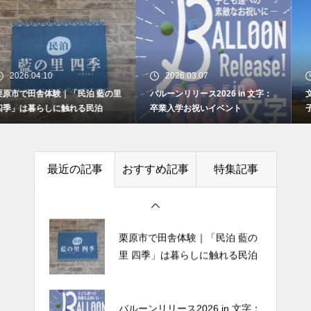
バルーンリリース2026 in 文字：
卒業入学お祝いイベント
2026.03.07
2026.01.07
バルーンリリース2026 in 文字：
文字のどんと祭の案内と当日の様
文字のどんと祭の案内と当日の
卒業入学お祝いイベント
子：場所は下文字自治会館
様子：場所は下文字自治会館
最近の記事
おすすめ記事
特集記事
栗原市で田舎体験｜「民泊 藍の
里 四季」は暮らしに触れる民泊
バルーンリリース2026 in 文字：
卒業入学お祝いイベント