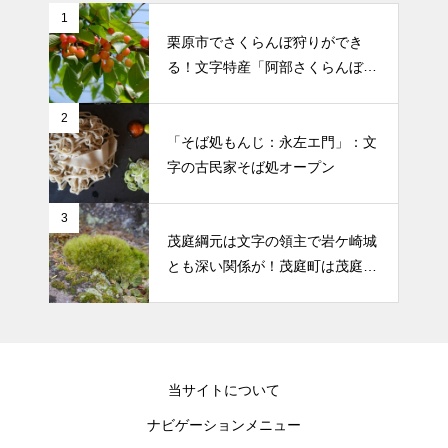
1
栗原市でさくらんぼ狩りができ
る！文字特産「阿部さくらんぼ農
園」
2
「そば処もんじ：永左エ門」：文
字の古民家そば処オープン
3
茂庭綱元は文字の領主で岩ケ崎城
とも深い関係が！茂庭町は茂庭氏
から！
当サイトについて
ナビゲーションメニュー