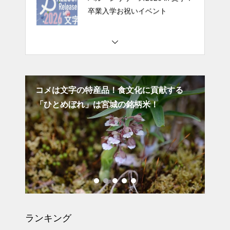
文字のどんと祭の案内と当日の
様子：場所は下文字自治会館
栗原市で田舎体験｜「民泊 藍の
里 四季」は暮らしに触れる民泊
貢献する
「藍フェア2024」開催の案内：場所は愛藍
！
人・文字
バルーンリリース2026 in 文字：
卒業入学お祝いイベント
文字のどんと祭の案内と当日の
様子：場所は下文字自治会館
ランキング