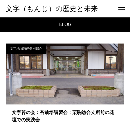
文字（もんじ）の歴史と未来
BLOG
文字地域特産個別紹介
文字苔の会：苔栽培講習会：栗駒総合支所前の花
壇での実践会