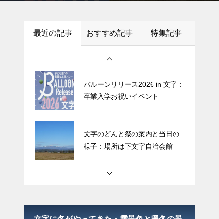
最近の記事
おすすめ記事
特集記事
栗原市で田舎体験｜「民泊 藍の
里 四季」は暮らしに触れる民泊
バルーンリリース2026 in 文字：
卒業入学お祝いイベント
文字のどんと祭の案内と当日の
様子：場所は下文字自治会館
栗原市で田舎体験｜「民泊 藍の
里 四季」は暮らしに触れる民泊
場所
文字に冬がやってきた・雪景色と暖冬の景
文