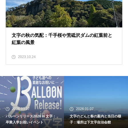
文字の秋の気配：千手桜や荒砥沢ダムの紅葉前と
紅葉の風景
2023.10.24
バルーンリリース2026 in 文字：
卒業入学お祝いイベント
2026.03.07
2026.01.07
バルーンリリース2026 in 文字：
文字のどんと祭の案内と当日の様
文字のどんと祭の案内と当日の
卒業入学お祝いイベント
子：場所は下文字自治会館
様子：場所は下文字自治会館