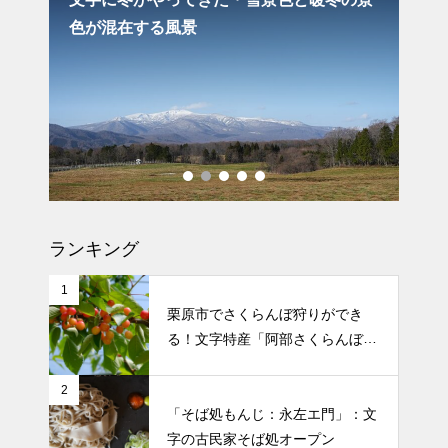
色が混在する風景
「
バルーンリリース2026 in 文字：
卒業入学お祝いイベント
文字のどんと祭の案内と当日の
様子：場所は下文字自治会館
ランキング
1
栗原市でさくらんぼ狩りができ
る！文字特産「阿部さくらんぼ農
園」
2
「そば処もんじ：永左エ門」：文
字の古民家そば処オープン